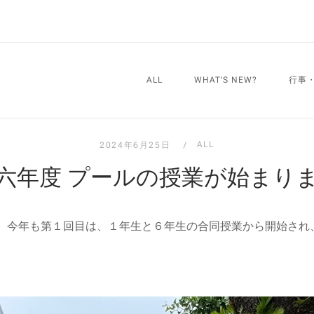
ALL
WHAT’S NEW?
行事
ALL
2024年6月25日
六年度 プールの授業が始まり
！ 今年も第１回目は、１年生と６年生の合同授業から開始され