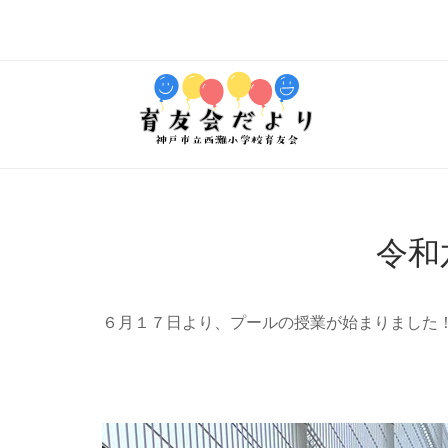
コ
ン
テ
ホ
ン
ー
ツ
ム
へ
ス
キ
ッ
プ
令和
６月１７日より、プールの授業が始まりました