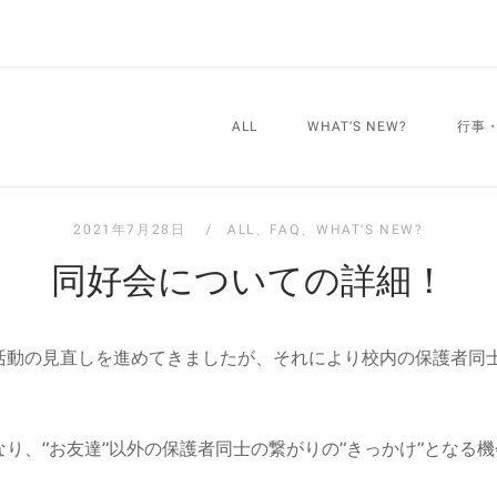
ALL
WHAT’S NEW?
行事
2021年7月28日
ALL
、
FAQ
、
WHAT'S NEW?
同好会についての詳細！
活動の見直しを進めてきましたが、それにより校内の保護者同
り、”お友達”以外の保護者同士の繋がりの”きっかけ”となる