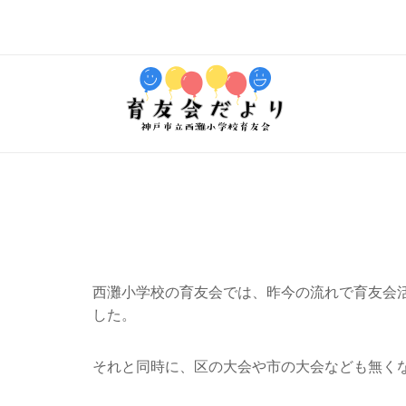
コ
ン
テ
ホ
ン
ー
ツ
ム
へ
ス
キ
ッ
プ
西灘小学校の育友会では、昨今の流れで育友会
した。
それと同時に、区の大会や市の大会なども無くな